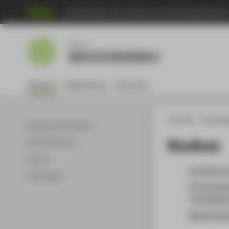
Hochschule für Technik und Wirtschaft Berli
Menu
Master
MASCHINENBAU
Studium
Bewerbung
Personen
HTW Berlin
Studieng
Aufbau des Studiums
Studium
Beruf & Karriere
Labore
Antrieb für
Ordnungen
Ihre Entsc
"Produktio
Maschinenb