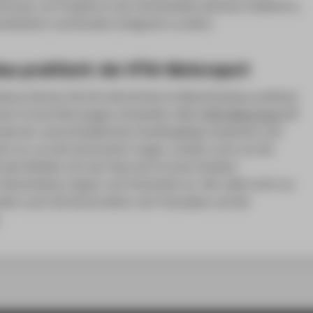
nisse, um Projekte an der Schnittstelle zwischen Zulieferern,
stleistern und Kunden erfolgreich zu leiten.
au praktisch: der HTW-Motorsport
iums können Sie Ihre Kenntnisse im Maschinenbau praktisch
nen Formel-Rennwagen entwickeln. Beim
HTW-Motorsport
ende der unterschiedlichsten Studiengänge zusammen und
ht nur um die technischen Fragen, sondern auch um die
 dem Boliden tritt das
Team
bei Formula-Student-
Deutschland, Ungarn und Tschechien an. Hier zählt nicht nur
ndern auch die Konstruktion, der Finanzplan und die