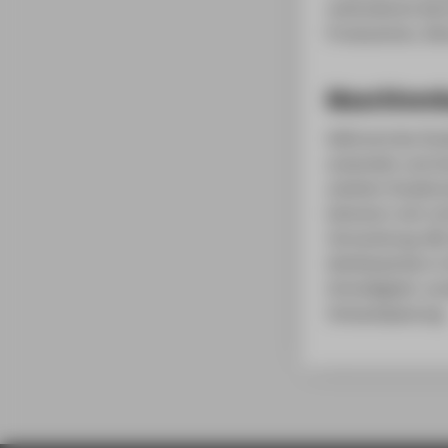
methodische Kennt
Produzenten, Dien
Maschinenb
Während des Stud
anwenden und ei
arbeiten Studier
kümmern sich nic
Vermarktung. Mit
Wettbewerben in 
Schnelligkeit, so
Verkaufsplanung.