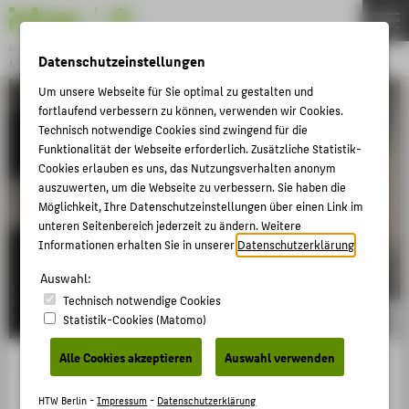
Master
Datenschutzeinstellungen
MASCHINENBAU
Menu
Um unsere Webseite für Sie optimal zu gestalten und
THEMEN
fortlaufend verbessern zu können, verwenden wir Cookies.
Technisch notwendige Cookies sind zwingend für die
STUDIUM
Funktionalität der Webseite erforderlich. Zusätzliche Statistik-
Cookies erlauben es uns, das Nutzungsverhalten anonym
BEWERBUNG
auszuwerten, um die Webseite zu verbessern. Sie haben die
PERSONEN
Möglichkeit, Ihre Datenschutzeinstellungen über einen Link im
unteren Seitenbereich jederzeit zu ändern. Weitere
Informationen erhalten Sie in unserer
Datenschutzerklärung
.
ZENTRALE SEITEN
Auswahl:
PORTALE
Technisch notwendige Cookies
BERATUNG & SERVICE
Statistik-Cookies (Matomo)
ZENTRALEINRICHTUNGEN
Alle Cookies akzeptieren
Auswahl verwenden
Hands-on
HTW Berlin -
Impressum
-
Datenschutzerklärung
Das Studium bleibt nicht bei der Theorie stehen. In